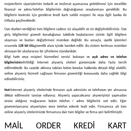
müşterilerin siparişlerinin tedarik ve teslimat aşamasına gelebilmesi için öncelikle
finansal ve adres/telefon bilgilerinin doğruluğunun onaylanması gereklidir. Bu
bilgilerin kontrolü için gerekirse kredi kartı sahibi müşteri ile veya ilgili banka ile
irtibata geçilmektedir.
Üye olurken verdiğiniz tüm bilgilere sadece siz ulaşabilir ve siz değiştirebilirsiniz. Üye
giriş bilgilerinizi güvenli koruduğunuz takdirde başkalarının sizinle ilgili bilgilere
ulaşması ve bunları değiştirmesi mümkün değildir. Bu amaçla, üyelik işlemleri
sırasında
128 bit SSL
güvenlik alanı içinde hareket edilir. Bu sistem kırılması mümkün
olmayan bir uluslararası bir şifreleme standardıdır.
Bilgi hattı veya müşteri hizmetleri servisi bulunan ve
açık adres ve telefon
bilgilerinin
belirtildiği İnternet alışveriş siteleri günümüzde daha fazla tercih
edilmektedir. Bu sayede aklınıza takılan bütün konular hakkında detaylı bilgi alabilir,
online alışveriş hizmeti sağlayan firmanın güvenirliği konusunda daha sağlıklı bilgi
edinebilirsiniz.
Not:
İnternet alışveriş sitelerinde firmanın açık adresinin ve telefonun yer almasına
dikkat edilmesini tavsiye ediyoruz. Alışveriş yapacaksanız alışverişinizi yapmadan
ürünü aldığınız mağazanın bütün telefon / adres bilgilerini not edin. Eğer
güvenmiyorsanız alışverişten önce telefon ederek teyit edin. Firmamıza ait tüm
online alışveriş sitelerimizde firmamıza dair tüm bilgiler ve firma yeri belirtilmiştir.
MAİL ORDER KREDİ KART