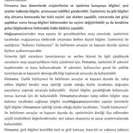
toplanmaktadır.
Firmamız bazı dönemlerde müşterilerine ve üyelerine kampanya bilgileri, yeni
ürünler hakkında bilgiler, promosyon teklifleri gönderebilir. Üyelerimiz bu gibi bilgileri
alıp almama konusunda her türlü seçimi üye olurken yapabilir, sonrasında üye girişi
yaptıktan sonra hesap bilgileri bölümünden bu seçimi değiştirilebilir ya da kendisine
gelen bilgilendirme iletisindeki linkle bildirim yapabilir.
Mağazamız
üzerinden veya eposta ile gerçekleştirilen onay sürecinde, üyelerimiz
tarafından mağazamıza elektronik ortamdan iletilen kişisel bilgiler, Üyelerimiz ile
yaptığımız "Kullanıcı Sözleşmesi" ile belirlenen amaçlar ve kapsam dışında üçüncü
kişilere açıklanmayacaktır.
Sistemle ilgili sorunların tanımlanması ve verilen hizmet ile ilgili çıkabilecek
sorunların veya uyuşmazlıkların hızla çözülmesi için,
Firmamız
, üyelerinin IP adresini
kaydetmekte ve bunu kullanmaktadır. IP adresleri, kullanıcıları genel bir şekilde
tanımlamak ve kapsamlı demografik bilgi toplamak amacıyla da kullanılabilir.
Firmamız
, Üyelik Sözleşmesi ile belirlenen amaçlar ve kapsam dışında da, talep
edilen bilgileri kendisi veya işbirliği içinde olduğu kişiler tarafından doğrudan
pazarlama yapmak amacıyla kullanabilir. Kişisel bilgiler, gerektiğinde kullanıcıyla
temas kurmak için de kullanılabilir.
Firmamız
tarafından talep edilen bilgiler veya
kullanıcı tarafından sağlanan bilgiler veya
Mağazamız
üzerinden yapılan işlemlerle
ilgili bilgiler;
Firmamız
ve işbirliği içinde olduğu kişiler tarafından, "Üyelik Sözleşmesi"
ile belirlenen amaçlar ve kapsam dışında da, üyelerimizin kimliği ifşa edilmeden
çeşitli istatistiksel değerlendirmeler, veri tabanı oluşturma ve pazar araştırmalarında
kullanılabilir.
Firmamız
, gizli bilgileri kesinlikle özel ve gizli tutmayı, bunu bir sır saklama yükümü