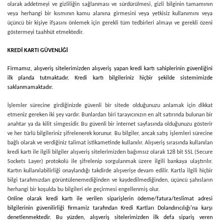
olarak addetmeyi ve gizliliğin sağlanması ve sürdürülmesi, gizli bilginin tamamının
veya herhangi bir kısmının kamu alanına girmesini veya yetkisiz kullanımını veya
üçüncü bir kişiye ifşasını önlemek için gerekli tüm tedbirleri almayı ve gerekli özeni
göstermeyi taahhüt etmektedir.
KREDİ KARTI GÜVENLİĞİ
Firmamız
, alışveriş sitelerimizden alışveriş yapan kredi kartı sahiplerinin güvenliğini
ilk planda tutmaktadır. Kredi kartı bilgileriniz hiçbir şekilde sistemimizde
saklanmamaktadır.
İşlemler sürecine girdiğinizde güvenli bir sitede olduğunuzu anlamak için dikkat
etmeniz gereken iki şey vardır. Bunlardan biri tarayıcınızın en alt satırında bulunan bir
anahtar ya da kilit simgesidir. Bu güvenli bir internet sayfasında olduğunuzu gösterir
ve her türlü bilgileriniz şifrelenerek korunur. Bu bilgiler, ancak satış işlemleri sürecine
bağlı olarak ve verdiğiniz talimat istikametinde kullanılır. Alışveriş sırasında kullanılan
kredi kartı ile ilgili bilgiler alışveriş sitelerimizden bağımsız olarak 128 bit SSL (Secure
Sockets Layer) protokolü ile şifrelenip sorgulanmak üzere ilgili bankaya ulaştırılır.
Kartın kullanılabilirliği onaylandığı takdirde alışverişe devam edilir. Kartla ilgili hiçbir
bilgi tarafımızdan görüntülenemediğinden ve kaydedilmediğinden, üçüncü şahısların
herhangi bir koşulda bu bilgileri ele geçirmesi engellenmiş olur.
Online olarak kredi kartı ile verilen siparişlerin ödeme/fatura/teslimat adresi
bilgilerinin güvenilirliği firmamiz tarafından Kredi Kartları Dolandırıcılığı'na karşı
denetlenmektedir. Bu yüzden, alışveriş sitelerimizden ilk defa sipariş veren