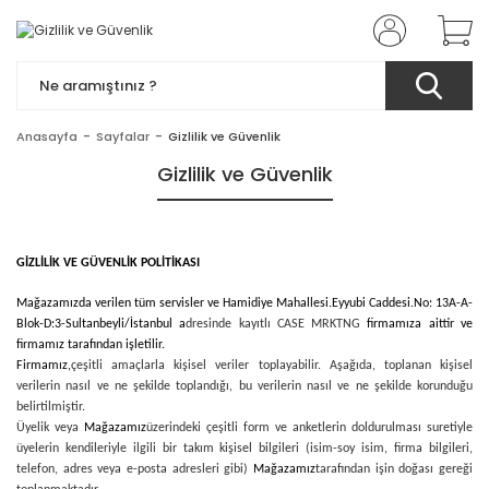
Anasayfa
Sayfalar
Gizlilik ve Güvenlik
Gizlilik ve Güvenlik
GİZLİLİK VE GÜVENLİK POLİTİKASI
Mağazamızda verilen tüm servisler ve Hamidiye Mahallesi.Eyyubi Caddesi.No: 13A-A-
Blok-D:3-Sultanbeyli/İstanbul
a
dresinde kayıtlı CASE MRKTNG
firmamıza aittir ve
firmamız tarafından işletilir.
Firmamız,
çeşitli amaçlarla kişisel veriler toplayabilir. Aşağıda, toplanan kişisel
verilerin nasıl ve ne şekilde toplandığı, bu verilerin nasıl ve ne şekilde korunduğu
belirtilmiştir.
Üyelik veya
Mağazamız
üzerindeki çeşitli form ve anketlerin doldurulması suretiyle
üyelerin kendileriyle ilgili bir takım kişisel bilgileri (isim-soy isim, firma bilgileri,
telefon, adres veya e-posta adresleri gibi)
Mağazamız
tarafından işin doğası gereği