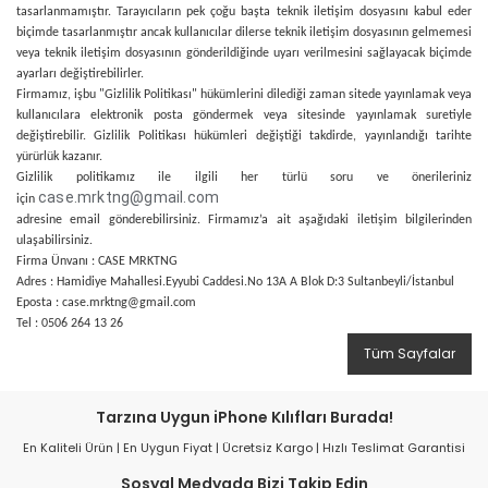
tasarlanmamıştır. Tarayıcıların pek çoğu başta teknik iletişim dosyasını kabul eder
biçimde tasarlanmıştır ancak kullanıcılar dilerse teknik iletişim dosyasının gelmemesi
veya teknik iletişim dosyasının gönderildiğinde uyarı verilmesini sağlayacak biçimde
ayarları değiştirebilirler.
Firmamız, işbu "Gizlilik Politikası" hükümlerini dilediği zaman sitede yayınlamak veya
kullanıcılara elektronik posta göndermek veya sitesinde yayınlamak suretiyle
değiştirebilir. Gizlilik Politikası hükümleri değiştiği takdirde, yayınlandığı tarihte
yürürlük kazanır.
Gizlilik politikamız ile ilgili her türlü soru ve önerileriniz
case.mrktng@gmail.com
için
adresine email gönderebilirsiniz. Firmamız’a ait aşağıdaki iletişim bilgilerinden
ulaşabilirsiniz.
Firma Ünvanı : CASE MRKTNG
Adres : Hamidiye Mahallesi.Eyyubi Caddesi.No 13A A Blok D:3 Sultanbeyli/İstanbul
Eposta : case.mrktng@gmail.com
Tel : 0506 264 13 26
Tüm Sayfalar
Tarzına Uygun iPhone Kılıfları Burada!
En Kaliteli Ürün | En Uygun Fiyat | Ücretsiz Kargo | Hızlı Teslimat Garantisi
Sosyal Medyada Bizi Takip Edin