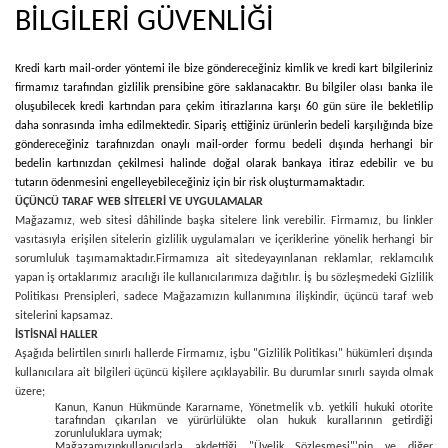
BİLGİLERİ GÜVENLİĞİ
Kredi kartı mail-order yöntemi ile bize göndereceğiniz kimlik ve kredi kart bilgileriniz
firmamız tarafından gizlilik prensibine göre saklanacaktır. Bu bilgiler olası banka ile
oluşubilecek kredi kartından para çekim itirazlarına karşı 60 gün süre ile bekletilip
daha sonrasında imha edilmektedir. Sipariş ettiğiniz ürünlerin bedeli karşılığında bize
göndereceğiniz tarafınızdan onaylı mail-order formu bedeli dışında herhangi bir
bedelin kartınızdan çekilmesi halinde doğal olarak bankaya itiraz edebilir ve bu
tutarın ödenmesini engelleyebileceğiniz için bir risk oluşturmamaktadır.
ÜÇÜNCÜ TARAF WEB SİTELERİ VE UYGULAMALAR
Mağazamız, web sitesi dâhilinde başka sitelere link verebilir. Firmamız, bu linkler
vasıtasıyla erişilen sitelerin gizlilik uygulamaları ve içeriklerine yönelik herhangi bir
sorumluluk taşımamaktadır.
Firmamıza ait sitede
yayınlanan reklamlar, reklamcılık
yapan iş ortaklarımız aracılığı ile kullanıcılarımıza dağıtılır. İş bu sözleşmedeki Gizlilik
Politikası Prensipleri, sadece Mağazamızın kullanımına ilişkindir, üçüncü taraf web
sitelerini kapsamaz.
İSTİSNAİ HALLER
Aşağıda belirtilen sınırlı hallerde Firmamız, işbu "Gizlilik Politikası" hükümleri dışında
kullanıcılara ait bilgileri üçüncü kişilere açıklayabilir. Bu durumlar sınırlı sayıda olmak
üzere;
Kanun, Kanun Hükmünde Kararname, Yönetmelik v.b. yetkili hukuki otorite
tarafından çıkarılan ve yürürlülükte olan hukuk kurallarının getirdiği
zorunluluklara uymak;
Mağazamızınkullanıcılarla akdettiği "Üyelik Sözleşmesi"'nin ve diğer