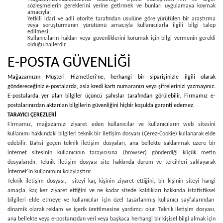
sözleşmelerin gereklerini yerine getirmek ve bunları uygulamaya koymak
amacıyla;
Yetkili idari ve adli otorite tarafından usulüne göre yürütülen bir araştırma
veya soruşturmanın yürütümü amacıyla kullanıcılarla ilgili bilgi talep
edilmesi;
Kullanıcıların hakları veya güvenliklerini korumak için bilgi vermenin gerekli
olduğu hallerdir.
E-POSTA GÜVENLİĞİ
Mağazamızın Müşteri Hizmetleri’ne, herhangi bir siparişinizle ilgili olarak
göndereceğiniz e-postalarda, asla kredi kartı numaranızı veya şifrelerinizi yazmayınız.
E-postalarda yer alan bilgiler üçüncü şahıslar tarafından görülebilir. Firmamız e-
postalarınızdan aktarılan bilgilerin güvenliğini hiçbir koşulda garanti edemez.
TARAYICI ÇEREZLERİ
Firmamız, mağazamızı ziyaret eden kullanıcılar ve kullanıcıların web sitesini
kullanımı hakkındaki bilgileri teknik bir iletişim dosyası (Çerez-Cookie) kullanarak elde
edebilir. Bahsi geçen teknik iletişim dosyaları, ana bellekte saklanmak üzere bir
internet sitesinin kullanıcının tarayıcısına (browser) gönderdiği küçük metin
dosyalarıdır. Teknik iletişim dosyası site hakkında durum ve tercihleri saklayarak
İnternet'in kullanımını kolaylaştırır.
Teknik iletişim dosyası, siteyi kaç kişinin ziyaret ettiğini, bir kişinin siteyi hangi
amaçla, kaç kez ziyaret ettiğini ve ne kadar sitede kaldıkları hakkında istatistiksel
bilgileri elde etmeye ve kullanıcılar için özel tasarlanmış kullanıcı sayfalarından
dinamik olarak reklam ve içerik üretilmesine yardımcı olur. Teknik iletişim dosyası,
ana bellekte veya e-postanızdan veri veya başkaca herhangi bir kişisel bilgi almak için