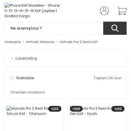
Anasayfa
AirPods Aksesuar
AirPods Pro 2.Nesil Kılıf
casemrktng
Stoktakiler
Toplam 24 ürün
%50
YENİ
%50