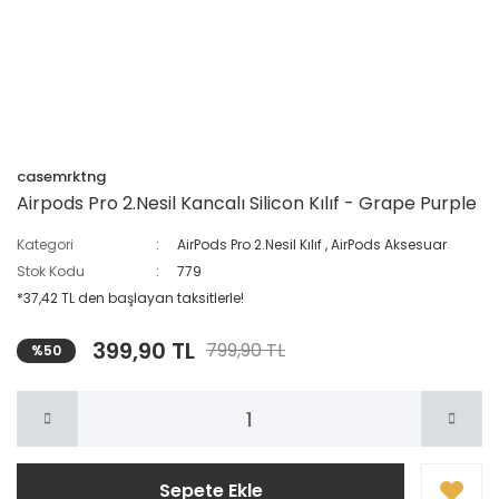
casemrktng
Airpods Pro 2.Nesil Kancalı Silicon Kılıf - Grape Purple
Kategori
AirPods Pro 2.Nesil Kılıf
,
AirPods Aksesuar
Stok Kodu
779
*37,42 TL den başlayan taksitlerle!
399,90 TL
799,90 TL
%50
Sepete Ekle