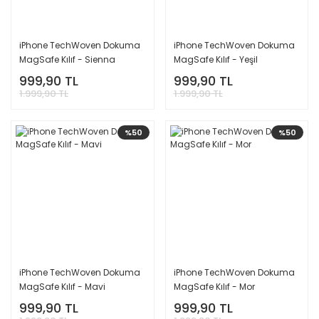
iPhone Rımowa Silicon Kılıf
Çelik Loop Kordon
iPhone Swarovski Taşlı Kılıf
Baklalı Deri Kordon
iPhone TechWoven Dokuma
iPhone TechWoven Dokuma
MagSafe Kılıf - Sienna
MagSafe Kılıf - Yeşil
iPhone Rhode Rujlu Kılıf
Apple Watch Ekran Koruyucu
999,90 TL
999,90 TL
1.999,90 TL
1.999,90 TL
iPhone CasePro Lensli Kılıf
Apple Watch Kasa Koruyucu
iPhone Fiber Carbon Kılıf
%50
%50
iPhone 17 Görünümlü Kılıf
iPhone Lansman Çapraz Askı
iPhone Çok Satan Kılıflar
iPhone TechWoven Dokuma
iPhone TechWoven Dokuma
MagSafe Kılıf - Mavi
MagSafe Kılıf - Mor
999,90 TL
999,90 TL