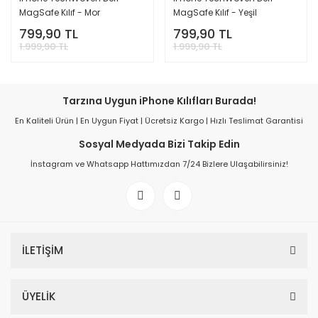
MagSafe Kılıf - Mor
MagSafe Kılıf - Yeşil
799,90 TL
799,90 TL
1.999,90 TL
1.999,90 TL
Tarzına Uygun iPhone Kılıfları Burada!
En Kaliteli Ürün | En Uygun Fiyat | Ücretsiz Kargo | Hızlı Teslimat Garantisi
Sosyal Medyada Bizi Takip Edin
İnstagram ve Whatsapp Hattımızdan 7/24 Bizlere Ulaşabilirsiniz!
İLETİŞİM
ÜYELİK