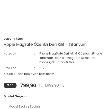
casemrktng
Apple MagSafe Özellikli Deri Kılıf - Titanyum
Kategori
iPhone MagSafe Deri Kılıf & Cüzdan
,
iPhone
Lansman Deri Kılıf
,
MagSafe Aksesuar
,
iPhone Çok Satan Kılıflar
Stok Kodu
862
*74,85 TL den başlayan taksitlerle!
799,90 TL
1.999,90 TL
%60
Model Seçiniz