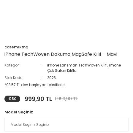
casemrktng
iPhone TechWoven Dokuma MagSafe Kılıf - Mavi
Kategori
iPhone Lansman TechWoven Kılıf
,
iPhone
Çok Satan Kılıflar
Stok Kodu
2023
*93,57 TL den başlayan taksitlerle!
999,90 TL
1.999,90 TL
%50
Model Seçiniz