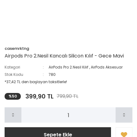
casemrktng
Airpods Pro 2.Nesil Kancalı Silicon Kılıf - Gece Mavi
Kategori
AirPods Pro 2.Nesil Kılıf
,
AirPods Aksesuar
Stok Kodu
780
*37,42 TL den başlayan taksitlerle!
399,90 TL
799,90 TL
%50
Sepete Ekle