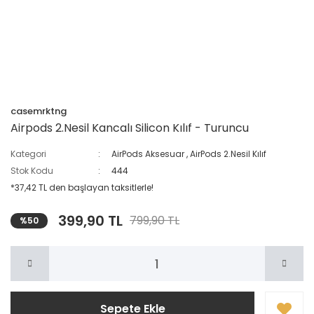
casemrktng
Airpods 2.Nesil Kancalı Silicon Kılıf - Turuncu
Kategori
AirPods Aksesuar
,
AirPods 2.Nesil Kılıf
Stok Kodu
444
*37,42 TL den başlayan taksitlerle!
399,90 TL
799,90 TL
%50
Sepete Ekle