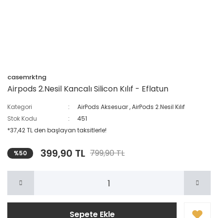
casemrktng
Airpods 2.Nesil Kancalı Silicon Kılıf - Eflatun
Kategori
AirPods Aksesuar
,
AirPods 2.Nesil Kılıf
Stok Kodu
451
*37,42 TL den başlayan taksitlerle!
399,90 TL
799,90 TL
%50
Sepete Ekle