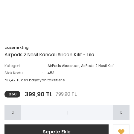
casemrktng
Airpods 2.Nesil Kancalı Silicon Kılıf - Lila
Kategori
AirPods Aksesuar
,
AirPods 2.Nesil Kılıf
Stok Kodu
453
*37,42 TL den başlayan taksitlerle!
399,90 TL
799,90 TL
%50
Sepete Ekle