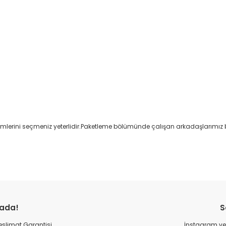
nk isimlerini seçmeniz yeterlidir.Paketleme bölümünde çalışan arkadaşlarım
Bu ürüne ilk yorumu siz yapın!
rada!
S
Yorum Yaz
 Teslimat Garantisi
İnstagram ve 