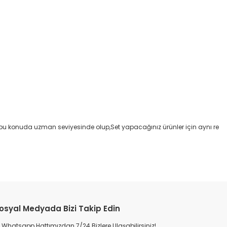
ız bu konuda uzman seviyesinde olup,Set yapacağınız ürünler için aynı re
osyal Medyada Bizi Takip Edin
Whatsapp Hattımızdan 7/24 Bizlere Ulaşabilirsiniz!