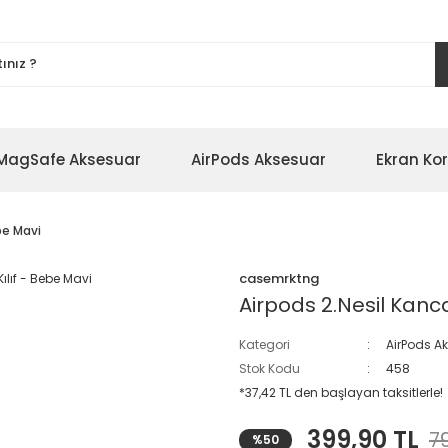
MagSafe Aksesuar
AirPods Aksesuar
Ekran Ko
ebe Mavi
casemrktng
Airpods 2.Nesil Kancal
Kategori
AirPods A
Stok Kodu
458
*37,42 TL den başlayan taksitlerle!
399,90 TL
7
%50