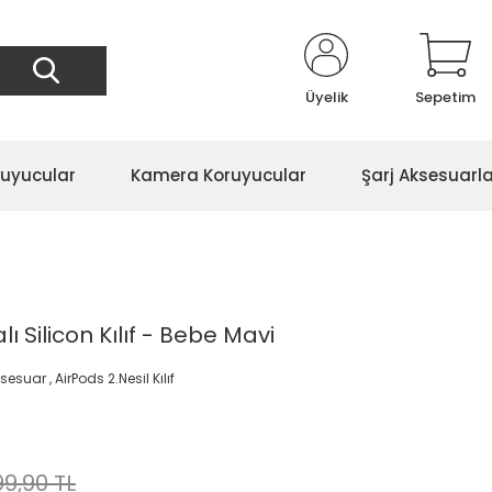
Üyelik
Sepetim
ruyucular
Kamera Koruyucular
Şarj Aksesuarla
ı Silicon Kılıf - Bebe Mavi
ksesuar
,
AirPods 2.Nesil Kılıf
99,90 TL