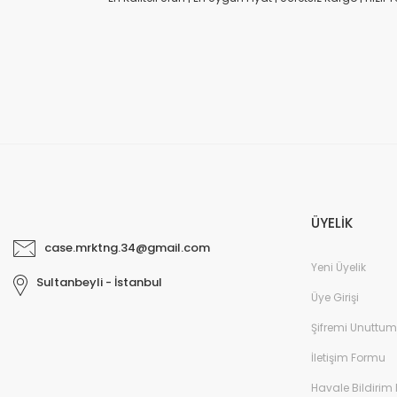
ÜYELİK
case.mrktng.34@gmail.com
Yeni Üyelik
Sultanbeyli - İstanbul
Üye Girişi
Şifremi Unuttum
İletişim Formu
Havale Bildirim