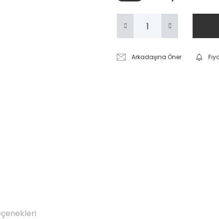
Arkadaşına Öner
Fiy
eçenekleri