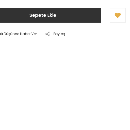
Sepete Ekle
atı Düşünce Haber Ver
Paylaş