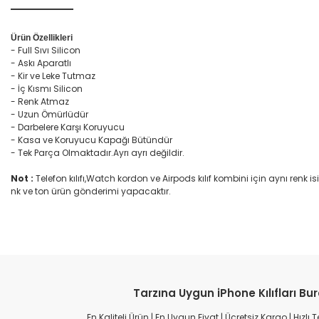
Ürün Özellikleri
- Full Sıvı Silicon
- Askı Aparatlı
- Kir ve Leke Tutmaz
- İç Kısmı Silicon
- Renk Atmaz
- Uzun Ömürlüdür
- Darbelere Karşı Koruyucu
- Kasa ve Koruyucu Kapağı Bütündür
- Tek Parça Olmaktadır.Ayrı ayrı değildir.
Not :
Telefon kılıfı,Watch kordon ve Airpods kılıf kombini için aynı re
nk ve ton ürün gönderimi yapacaktır.
Tarzına Uygun iPhone Kılıfları Bu
En Kaliteli Ürün | En Uygun Fiyat | Ücretsiz Kargo | Hızlı