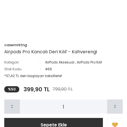
casemrktng
Airpods Pro Kancalı Deri Kılıf - Kahverengi
Kategori
AirPods Aksesuar
,
AirPods Pro Kılıf
Stok Kodu
469
*37,42 TL den başlayan taksitlerle!
399,90 TL
799,90 TL
%50
Sepete Ekle