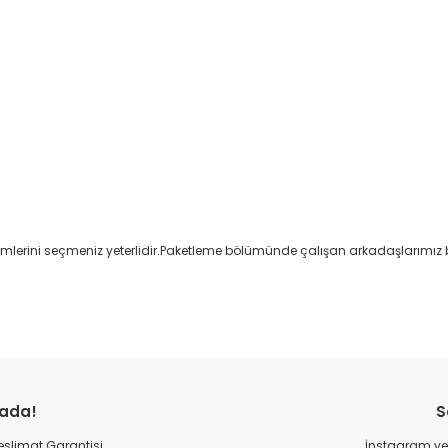
nk isimlerini seçmeniz yeterlidir.Paketleme bölümünde çalışan arkadaşlarım
Bu ürüne ilk yorumu siz yapın!
rada!
S
Yorum Yaz
 Teslimat Garantisi
İnstagram ve 