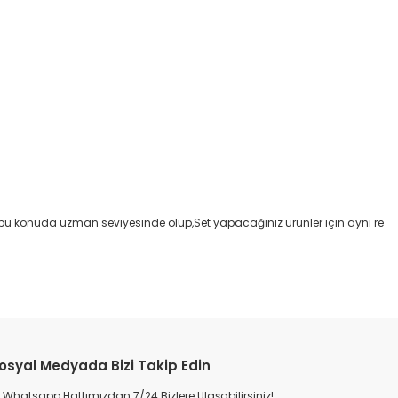
ız bu konuda uzman seviyesinde olup,Set yapacağınız ürünler için aynı re
osyal Medyada Bizi Takip Edin
Whatsapp Hattımızdan 7/24 Bizlere Ulaşabilirsiniz!