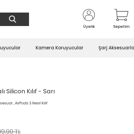
Üyelik
Sepetim
ruyucular
Kamera Koruyucular
Şarj Aksesuarla
 Silicon Kılıf - Sarı
ksesuar
,
AirPods 3.Nesil Kılıf
99,90 TL