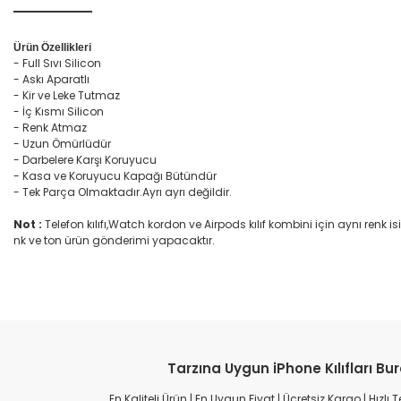
Ürün Özellikleri
- Full Sıvı Silicon
- Askı Aparatlı
- Kir ve Leke Tutmaz
- İç Kısmı Silicon
- Renk Atmaz
- Uzun Ömürlüdür
- Darbelere Karşı Koruyucu
- Kasa ve Koruyucu Kapağı Bütündür
- Tek Parça Olmaktadır.Ayrı ayrı değildir.
Not :
Telefon kılıfı,Watch kordon ve Airpods kılıf kombini için aynı re
nk ve ton ürün gönderimi yapacaktır.
Tarzına Uygun iPhone Kılıfları Bu
En Kaliteli Ürün | En Uygun Fiyat | Ücretsiz Kargo | Hızlı