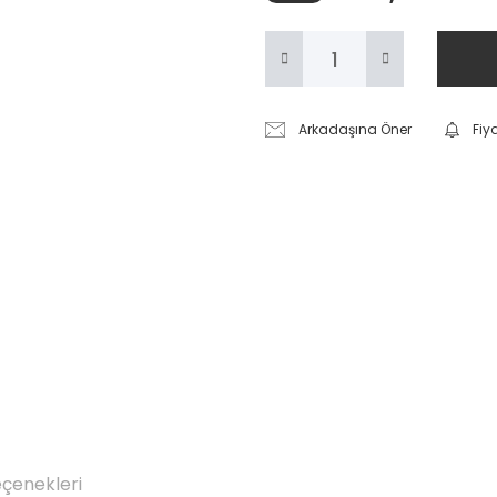
Arkadaşına Öner
Fiy
eçenekleri