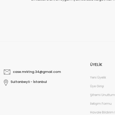
ÜYELİK
case.mrktng.34@gmail.com
Yeni Üyelik
Sultanbeyli - İstanbul
Üye Girişi
Şifremi Unuttum
İletişim Formu
Havale Bildirim