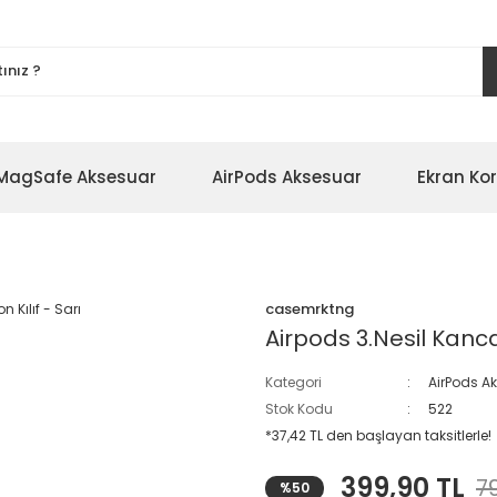
MagSafe Aksesuar
AirPods Aksesuar
Ekran Ko
casemrktng
Airpods 3.Nesil Kancalı
Kategori
AirPods A
Stok Kodu
522
*37,42 TL den başlayan taksitlerle!
399,90 TL
7
%50