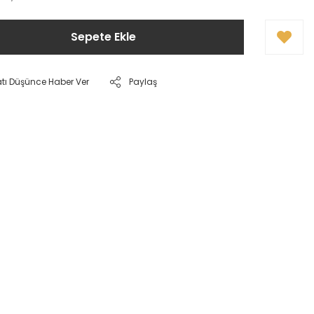
Sepete Ekle
atı Düşünce Haber Ver
Paylaş