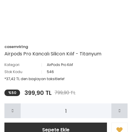
casemrktng
Airpods Pro Kancalı Silicon Kılıf - Titanyum
Kategori
AirPods Pro Kılıf
Stok Kodu
546
*37,42 TL den başlayan taksitlerle!
399,90 TL
799,90 TL
%50
Sepete Ekle