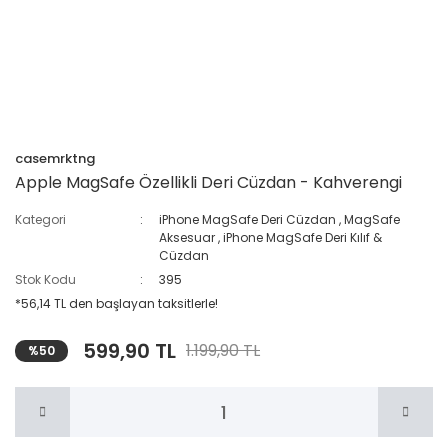
casemrktng
Apple MagSafe Özellikli Deri Cüzdan - Kahverengi
Kategori
iPhone MagSafe Deri Cüzdan
,
MagSafe
Aksesuar
,
iPhone MagSafe Deri Kılıf &
Cüzdan
Stok Kodu
395
*56,14 TL den başlayan taksitlerle!
599,90 TL
1.199,90 TL
%50