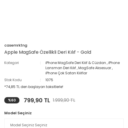
casemrktng
Apple MagSafe Özellikli Deri Kılıf - Gold
Kategori
iPhone MagSafe Deri Kılıf & Cüzdan
,
iPhone
Lansman Deri Kılıf
,
MagSafe Aksesuar
,
iPhone Çok Satan Kılıflar
Stok Kodu
1075
*74,85 TL den başlayan taksitlerle!
799,90 TL
1.999,90 TL
%60
Model Seçiniz