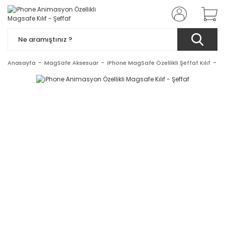
Anasayfa
MagSafe Aksesuar
iPhone MagSafe Özellikli Şeffaf Kılıf
iP