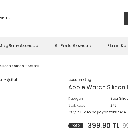
MagSafe Aksesuar
AirPods Aksesuar
Ekran Ko
ilicon Kordon - Şeftali
casemrktng
Apple Watch Silicon 
Kategori
Spor Sili
Stok Kodu
278
*37,42 TL den başlayan taksitlerle!
399,90 TL
9
%60