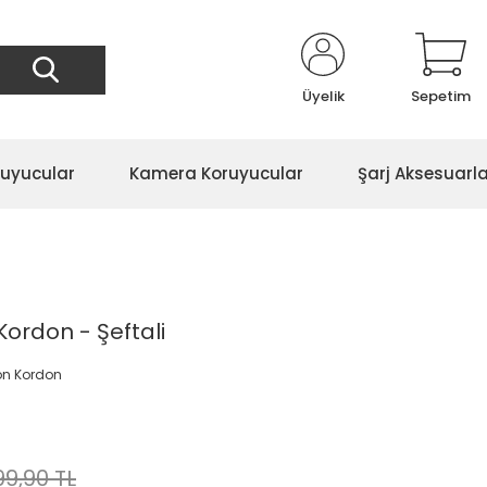
Üyelik
Sepetim
ruyucular
Kamera Koruyucular
Şarj Aksesuarla
Kordon - Şeftali
con Kordon
99,90 TL