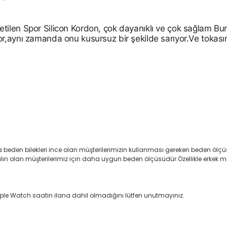
tilen Spor Silicon Kordon, çok dayanıklı ve çok sağlam B
r,aynı zamanda onu kusursuz bir şekilde sarıyor.Ve tokası
 beden bilekleri ince olan müşterilerimizin kullanması gereken beden ölçüsü
 olan müşterilerimiz için daha uygun beden ölçüsüdür.Özellikle erkek müşte
pple Watch saatin ilana dahil olmadığını lütfen unutmayınız.