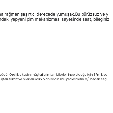
una rağmen şaşırtıcı derecede yumuşak.Bu pürüzsüz ve y
ndaki yepyeni pim mekanizması sayesinde saat, bileğiniz
dür.Özellikle kadın müşterilerimizin bilekleri ince olduğu için S/m kısa
rilerimiz ve bilekleri kalın olan kadın müşterilerimizin M/l beden seçi