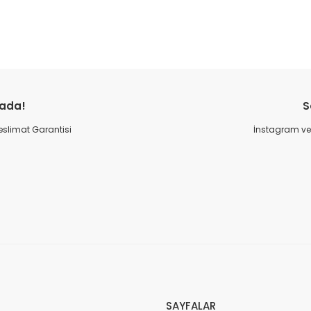
Bu ürüne ilk yorumu siz yapın!
rada!
S
Yorum Yaz
 Teslimat Garantisi
İnstagram ve 
SAYFALAR