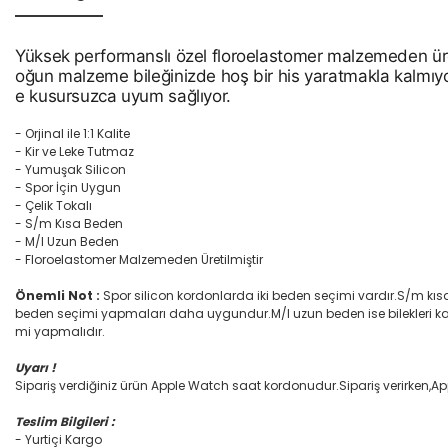
Yüksek performanslı özel floroelastomer malzemeden üre
oğun malzeme bileğinizde hoş bir his yaratmakla kalmıyo
e kusursuzca uyum sağlıyor.
- Orjinal ile 1:1 Kalite
- Kir ve Leke Tutmaz
- Yumuşak Silicon
- Spor İçin Uygun
- Çelik Tokalı
- S/m Kısa Beden
- M/l Uzun Beden
- Floroelastomer Malzemeden Üretilmiştir
Önemli Not :
Spor silicon kordonlarda iki beden seçimi vardır.S/m kısa
beden seçimi yapmaları daha uygundur.M/l uzun beden ise bilekleri kalın
mi yapmalıdır.
Uyarı !
Sipariş verdiğiniz ürün Apple Watch saat kordonudur.Sipariş verirken,A
Teslim Bilgileri :
- Yurtiçi Kargo