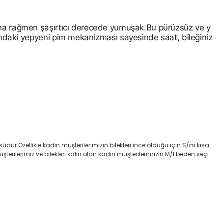
una rağmen şaşırtıcı derecede yumuşak.Bu pürüzsüz ve y
ndaki yepyeni pim mekanizması sayesinde saat, bileğiniz
dür.Özellikle kadın müşterilerimizin bilekleri ince olduğu için S/m kısa
rilerimiz ve bilekleri kalın olan kadın müşterilerimizin M/l beden seçi