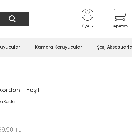
Üyelik
Sepetim
ruyucular
Kamera Koruyucular
Şarj Aksesuarla
Kordon - Yeşil
con Kordon
99,90 TL