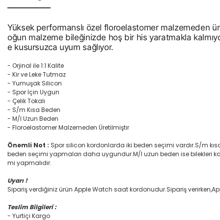
Yüksek performanslı özel floroelastomer malzemeden üre
oğun malzeme bileğinizde hoş bir his yaratmakla kalmıyo
e kusursuzca uyum sağlıyor.
- Orjinal ile 1:1 Kalite
- Kir ve Leke Tutmaz
- Yumuşak Silicon
- Spor İçin Uygun
- Çelik Tokalı
- S/m Kısa Beden
- M/l Uzun Beden
- Floroelastomer Malzemeden Üretilmiştir
Önemli Not :
Spor silicon kordonlarda iki beden seçimi vardır.S/m kısa
beden seçimi yapmaları daha uygundur.M/l uzun beden ise bilekleri kalın
mi yapmalıdır.
Uyarı !
Sipariş verdiğiniz ürün Apple Watch saat kordonudur.Sipariş verirken,A
Teslim Bilgileri :
- Yurtiçi Kargo