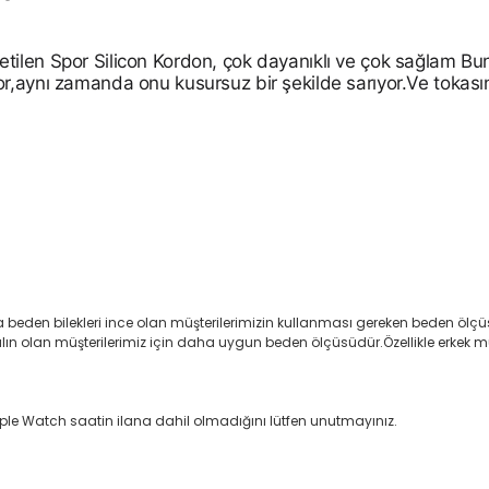
tilen Spor Silicon Kordon, çok dayanıklı ve çok sağlam B
r,aynı zamanda onu kusursuz bir şekilde sarıyor.Ve tokası
 beden bilekleri ince olan müşterilerimizin kullanması gereken beden ölçüsü
 olan müşterilerimiz için daha uygun beden ölçüsüdür.Özellikle erkek müşte
pple Watch saatin ilana dahil olmadığını lütfen unutmayınız.