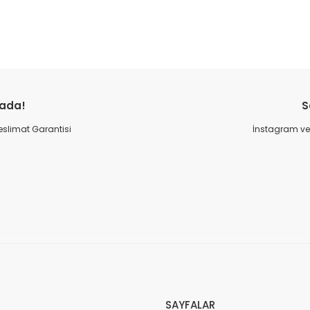
Bu ürüne ilk yorumu siz yapın!
rada!
S
Yorum Yaz
 Teslimat Garantisi
İnstagram ve 
SAYFALAR