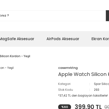
MagSafe Aksesuar
AirPods Aksesuar
Ekran Ko
ilicon Kordon - Yeşil
casemrktng
Apple Watch Silicon 
Kategori
Spor Sili
Stok Kodu
293
*37,42 TL den başlayan taksitlerle!
399,90 TL
9
%60