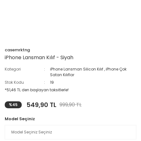
casemrktng
iPhone Lansman Kılıf - Siyah
Kategori
iPhone Lansman Silicon Kılıf
,
iPhone Çok
Satan Kılıflar
Stok Kodu
19
*51,46 TL den başlayan taksitlerle!
549,90 TL
999,90 TL
%45
Model Seçiniz