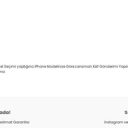
l Seçimi yaptığınız iPhone Modelinize Göre Lansman Kılıf Gönderimi Yapıl
niz.
rada!
S
 Teslimat Garantisi
İnstagram ve 