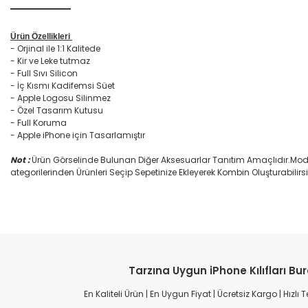
Ürün Özellikleri
- Orjinal ile 1:1 Kalitede
- Kir ve Leke tutmaz
- Full Sıvı Silicon
- İç Kısmı Kadifemsi Süet
- Apple Logosu Silinmez
- Özel Tasarım Kutusu
- Full Koruma
- Apple iPhone için Tasarlamıştır
Not :
Ürün Görselinde Bulunan Diğer Aksesuarlar Tanıtım Amaçlıdır.Mode
ategorilerinden Ürünleri Seçip Sepetinize Ekleyerek Kombin Oluşturabilirsi
Tarzına Uygun iPhone Kılıfları Bu
Göründüğü gibi
En Kaliteli Ürün | En Uygun Fiyat | Ücretsiz Kargo | Hızlı
Dokusu güzel