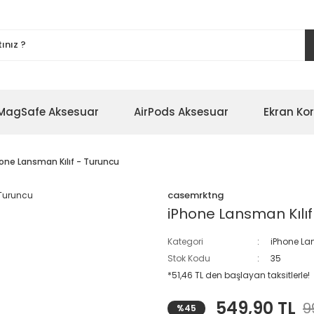
MagSafe Aksesuar
AirPods Aksesuar
Ekran Ko
one Lansman Kılıf - Turuncu
casemrktng
iPhone Lansman Kılıf
Kategori
iPhone Lan
Stok Kodu
35
*51,46 TL den başlayan taksitlerle!
549,90 TL
9
%45