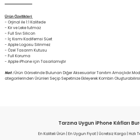
Ürün Özellikleri
- Orjinal ile 1:1 Kalitede
- Kir ve Leke tutmaz
- Full Sıvı Silicon
- İç Kısmı Kadifemsi Süet
- Apple Logosu Silinmez
- Özel Tasarım Kutusu
- Full Koruma
- Apple iPhone için Tasarlamıştır
Not :
Ürün Görselinde Bulunan Diğer Aksesuarlar Tanıtım Amaçlıdır.Mode
ategorilerinden Ürünleri Seçip Sepetinize Ekleyerek Kombin Oluşturabilirsi
Tarzına Uygun iPhone Kılıfları Bu
Harika bir ürün kesinlikle almalısınız
En Kaliteli Ürün | En Uygun Fiyat | Ücretsiz Kargo | Hızlı
Ürün gayet kaliteli ve dikkat çekici ve koruyucu teşekkür ederim Casemr