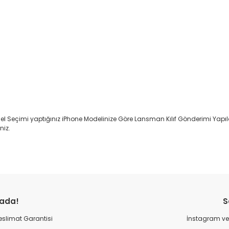
l Seçimi yaptığınız iPhone Modelinize Göre Lansman Kılıf Gönderimi Yapıl
niz.
rada!
S
 Teslimat Garantisi
İnstagram ve 
ktng