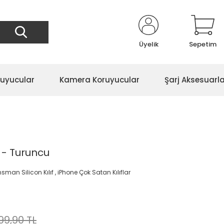
Üyelik
Sepetim
ruyucular
Kamera Koruyucular
Şarj Aksesuarla
 - Turuncu
sman Silicon Kılıf
,
iPhone Çok Satan Kılıflar
99,90 TL