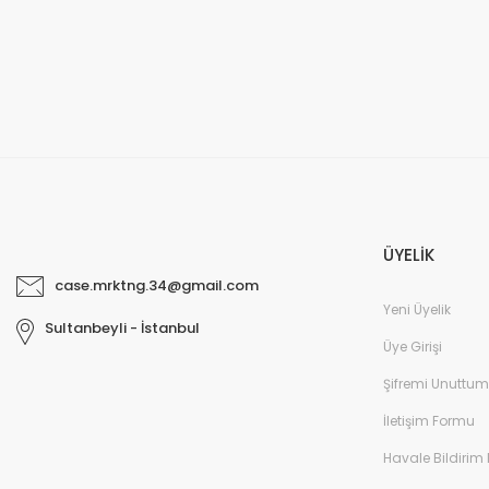
Kazım Sargın | 14/05/2024 | 15 Pro
Çok kaliteli
Çok güzel ve kaliteli kesin denemelisiniz rengi de ayrı güzel
Selda Görgülü | 28/10/2023 | 14 Pro Max
Yorum Yaz
ÜYELİK
case.mrktng.34@gmail.com
Yeni Üyelik
Sultanbeyli - İstanbul
Üye Girişi
Şifremi Unuttum
İletişim Formu
Havale Bildirim