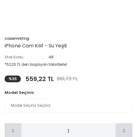
casemrktng
iPhone Cam Kılıf - Su Yeşili
Stok Kodu
48
*52,33 TL den başlayan taksitlerle!
559,22 TL
861,73 TL
%35
Model Seçiniz