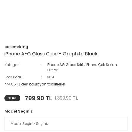
casemrktng
iPhone A-G Glass Case - Graphite Black
Kategori
iPhone AG Glass Kılıf
,
iPhone Çok Satan
Kılıflar
Stok Kodu
669
*74,85 TL den başlayan taksitlerle!
799,90 TL
1.399,90 TL
%43
Model Seçiniz