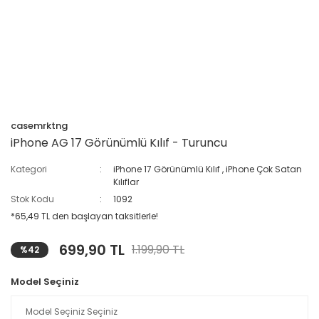
casemrktng
iPhone AG 17 Görünümlü Kılıf - Turuncu
Kategori
iPhone 17 Görünümlü Kılıf
,
iPhone Çok Satan
Kılıflar
Stok Kodu
1092
*65,49 TL den başlayan taksitlerle!
699,90 TL
1.199,90 TL
%42
Model Seçiniz