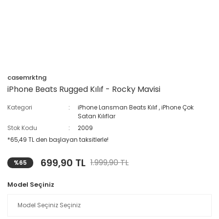
casemrktng
iPhone Beats Rugged Kılıf - Rocky Mavisi
Kategori
iPhone Lansman Beats Kılıf
,
iPhone Çok
Satan Kılıflar
Stok Kodu
2009
*65,49 TL den başlayan taksitlerle!
699,90 TL
1.999,90 TL
%65
Model Seçiniz