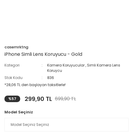
casemrktng
iPhone Simli Lens Koruyucu - Gold
Kategori
Kamera Koruyucular
,
Simli Kamera Lens
Koruycu
Stok Kodu
836
*28,06 TL den başlayan taksitlerle!
299,90 TL
699,90 TL
%57
Model Seçiniz