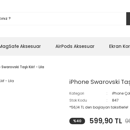
MagSafe Aksesuar
AirPods Aksesuar
Ekran Ko
Swarovski Taşlı Kılıf - Lila
iPhone Swarovski Taşlı 
Kategori
iPhone Çok
Stok Kodu
847
*56,14 TL den başlayan taksitlerle!
599,90 TL
9
%40