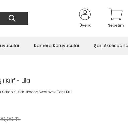
Üyelik
Sepetim
ruyucular
Kamera Koruyucular
Şarj Aksesuarla
Kılıf - Lila
 Satan Kılıflar
,
iPhone Swarovski Taşlı Kılıf
99,90 TL