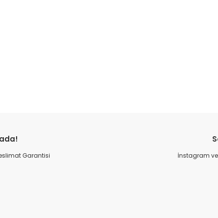
Bu ürüne ilk yorumu siz yapın!
rada!
S
Yorum Yaz
 Teslimat Garantisi
İnstagram ve 