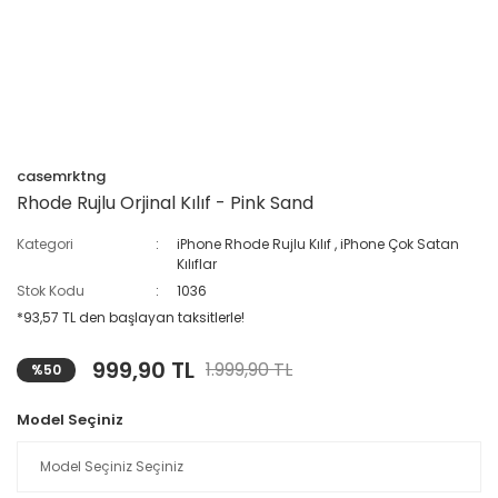
casemrktng
Rhode Rujlu Orjinal Kılıf - Pink Sand
Kategori
iPhone Rhode Rujlu Kılıf
,
iPhone Çok Satan
Kılıflar
Stok Kodu
1036
*93,57 TL den başlayan taksitlerle!
999,90 TL
1.999,90 TL
%50
Model Seçiniz