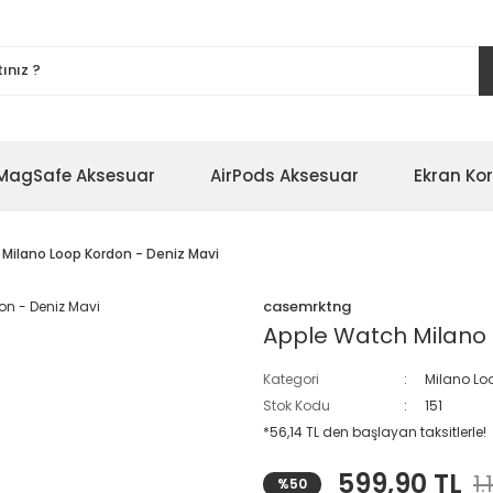
MagSafe Aksesuar
AirPods Aksesuar
Ekran Ko
Milano Loop Kordon - Deniz Mavi
casemrktng
Apple Watch Milano 
Kategori
Milano Lo
Stok Kodu
151
*56,14 TL den başlayan taksitlerle!
599,90 TL
1.
%50