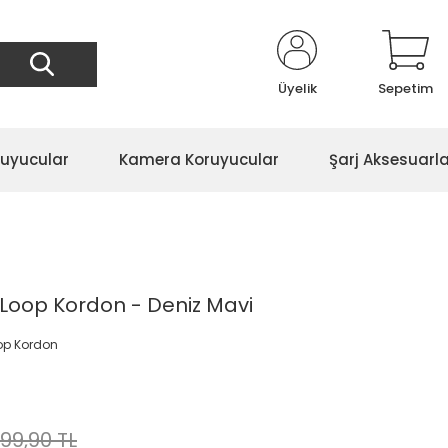
Üyelik
Sepetim
ruyucular
Kamera Koruyucular
Şarj Aksesuarla
Loop Kordon - Deniz Mavi
op Kordon
199,90 TL