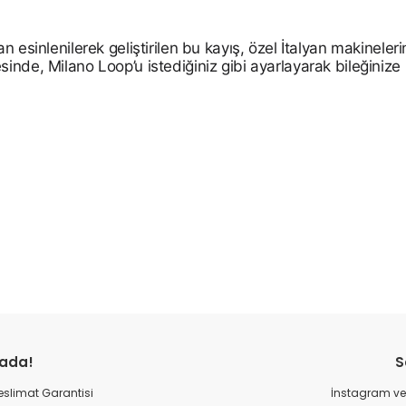
n esinlenilerek geliştirilen bu kayış, özel İtalyan makinel
inde, Milano Loop’u istediğiniz gibi ayarlayarak bileğiniz
Bu ürüne ilk yorumu siz yapın!
rada!
S
Yorum Yaz
 Teslimat Garantisi
İnstagram ve 