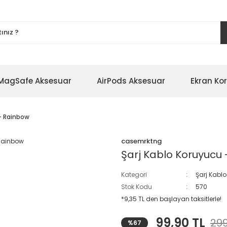
MagSafe Aksesuar
AirPods Aksesuar
Ekran Ko
 - Rainbow
casemrktng
Şarj Kablo Koruyucu
Kategori
Şarj Kabl
Stok Kodu
570
*9,35 TL den başlayan taksitlerle!
99,90 TL
299
%67