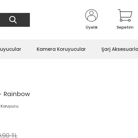
Üyelik
Sepetim
ruyucular
Kamera Koruyucular
Şarj Aksesuarla
 - Rainbow
o Koruyucu
,90 TL