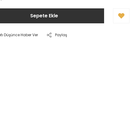
Sepete Ekle
atı Düşünce Haber Ver
Paylaş