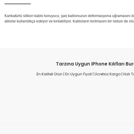
Karikatürlü silikon kablo koruyucu, şarj kablonuzun deformasyona uğramasını önler 
ablolar kullandıkça eskiyor ve kırılabiliyor. Kabloların kırılmasını bir nebze de o
Tarzına Uygun iPhone Kılıfları Bu
En Kaliteli Ürün | En Uygun Fiyat | Ücretsiz Kargo | Hızlı