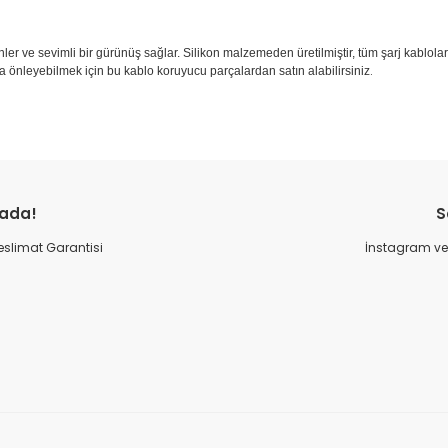
ve sevimli bir gürünüş sağlar. Silikon malzemeden üretilmiştir, tüm şarj kabloları i
.
lsa önleyebilmek için bu kablo koruyucu parçalardan satın alabilirsiniz
Bu ürüne ilk yorumu siz yapın!
rada!
S
Yorum Yaz
 Teslimat Garantisi
İnstagram ve 