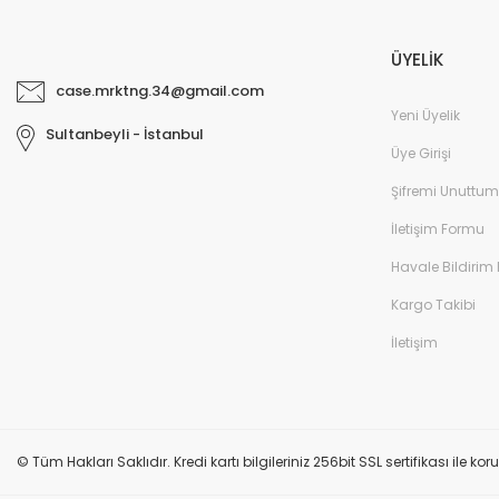
ÜYELİK
case.mrktng.34@gmail.com
Yeni Üyelik
Sultanbeyli - İstanbul
Üye Girişi
Şifremi Unuttum
İletişim Formu
Havale Bildirim
Kargo Takibi
İletişim
© Tüm Hakları Saklıdır. Kredi kartı bilgileriniz 256bit SSL sertifikası ile k