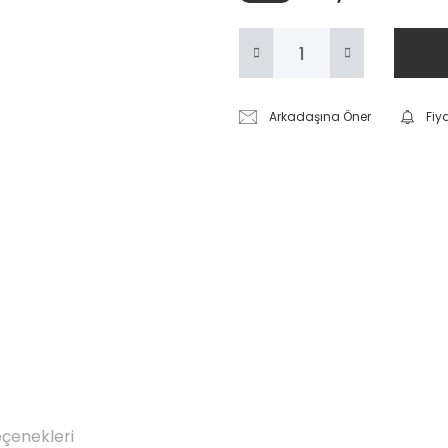
Arkadaşına Öner
Fiy
eçenekleri