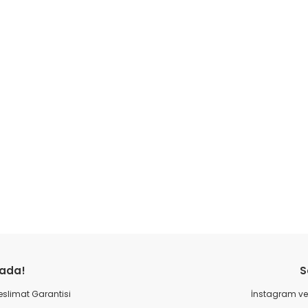
Bu ürüne ilk yorumu siz yapın!
rada!
S
Yorum Yaz
 Teslimat Garantisi
İnstagram ve 