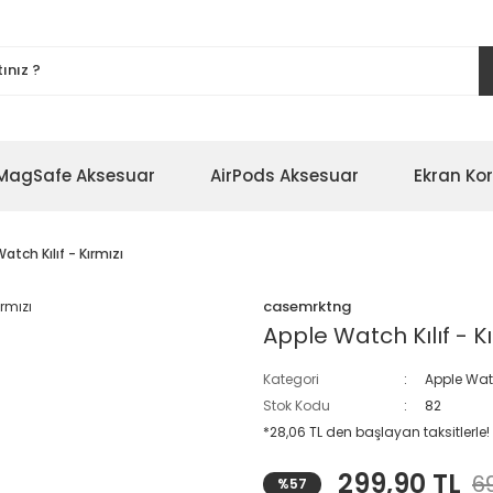
MagSafe Aksesuar
AirPods Aksesuar
Ekran Ko
atch Kılıf - Kırmızı
casemrktng
Apple Watch Kılıf - Kı
Kategori
Apple Wa
Stok Kodu
82
*28,06 TL den başlayan taksitlerle!
299,90 TL
6
%57