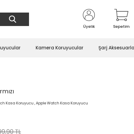
Üyelik
Sepetim
ruyucular
Kamera Koruyucular
Şarj Aksesuarla
rmızı
tch Kasa Koruyucu
,
Apple Watch Kasa Koruyucu
99,90 TL